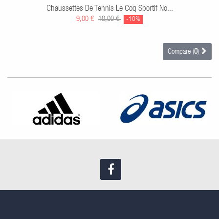
Chaussettes De Tennis Le Coq Sportif No...
9,00 €
10,00 €
-10%
Compare (
0
)
Find us on Facebook