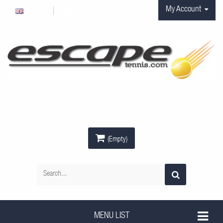
My Account
Anglais
EUR
(Empty)
MENU LIST